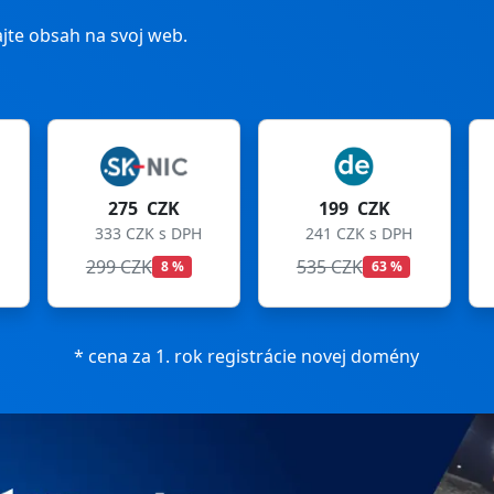
jte obsah na svoj web.
199 CZK
199 CZK
241 CZK s DPH
241 CZK s DPH
535 CZK
699 CZK
63 %
72 %
* cena za 1. rok registrácie novej domény