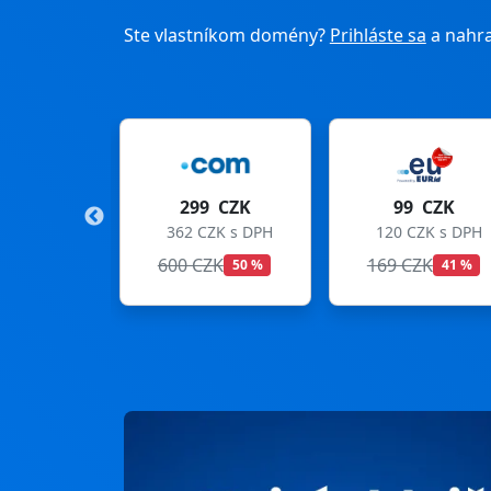
Ste vlastníkom domény?
Prihláste sa
a nahra
9 CZK
99 CZK
275 CZK
ZK s DPH
120 CZK s DPH
333 CZK s DPH
ZK
169 CZK
299 CZK
50 %
41 %
8 %