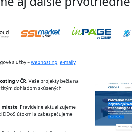
 aj ďalšie prvotriedne 
ngové služby –
webhosting
,
e-maily
,
osting v ČR
. Vaše projekty bežia na
tržitým dohľadom skúsených
 mieste
. Pravidelne aktualizujeme
ed DDoS útokmi a zabezpečujeme