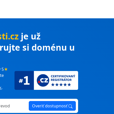
ti.cz
je už
trujte si doménu u
 5
★
te
k
.
Overiť dostupnosť