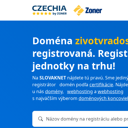
Doména
zivotvrados
registrovaná. Regis
jednotky na trhu!
Na
SLOVAKNET
nájdete tú pravú. Sme jediný
registrátor domén podľa
certifikácie
. Nájde
u nás
domény
,
webhosting
a
webhosting
s najväčším výberom
doménových koncovie
Názov domény na registráciu alebo prevod